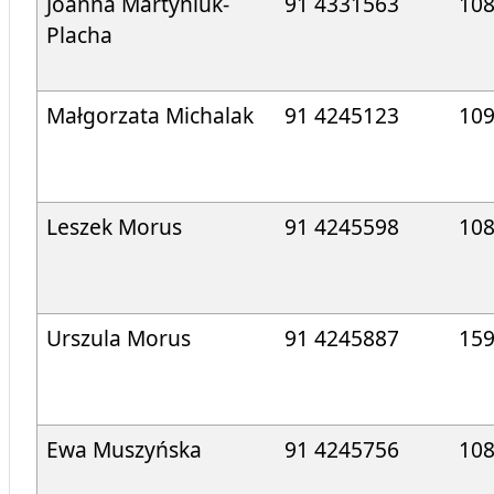
Joanna Martyniuk-
91 4331563
10
Placha
Małgorzata Michalak
91 4245123
10
Leszek Morus
91 4245598
10
Urszula Morus
91 4245887
15
Ewa Muszyńska
91 4245756
10