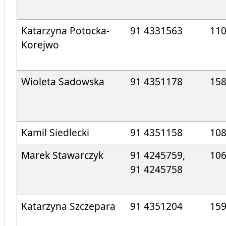
Katarzyna Potocka-
91 4331563
11
Korejwo
Wioleta Sadowska
91 4351178
15
Kamil Siedlecki
91 4351158
10
Marek Stawarczyk
91 4245759,
10
91 4245758
Katarzyna Szczepara
91 4351204
15