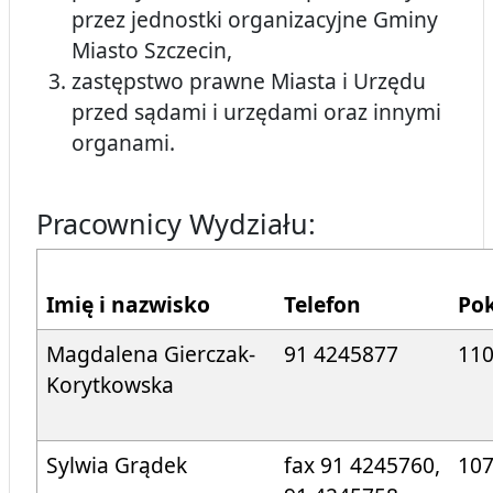
przez jednostki organizacyjne Gminy
Miasto Szczecin,
zastępstwo prawne Miasta i Urzędu
przed sądami i urzędami oraz innymi
organami.
Pracownicy Wydziału:
Imię i nazwisko
Telefon
Po
Magdalena Gierczak-
91 4245877
11
Korytkowska
Sylwia Grądek
fax 91 4245760,
10