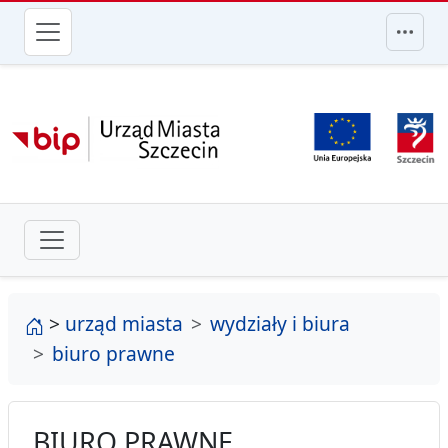
przejdź do głównego menu
strona główna
>
urząd miasta
wydziały i biura
biuro prawne
BIURO PRAWNE