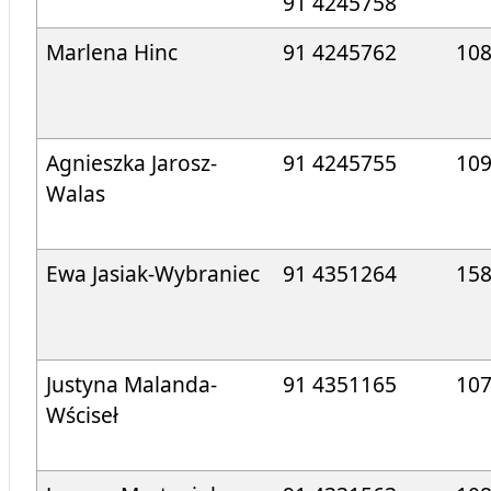
91 4245758
Marlena Hinc
91 4245762
10
Agnieszka Jarosz-
91 4245755
10
Walas
Ewa Jasiak-Wybraniec
91 4351264
15
Justyna Malanda-
91 4351165
10
Wściseł