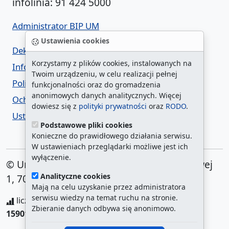
infolinia: 91 424 5000
Administrator BIP UM
Ustawienia cookies
Deklaracja dostępności
Korzystamy z plików cookies, instalowanych na
Informacja o urzędzie w ETR
Twoim urządzeniu, w celu realizacji pełnej
Polityka prywatności
funkcjonalności oraz do gromadzenia
anonimowych danych analitycznych. Więcej
Ochrona danych osobowych
dowiesz się z
polityki prywatności
oraz
RODO
.
Ustawienia cookies
Podstawowe pliki cookies
Konieczne do prawidłowego działania serwisu.
W ustawieniach przeglądarki możliwe jest ich
wyłączenie.
© Urząd Miasta Szczecin. Plac Armii Krajowej
Analityczne cookies
1, 70-456 Szczecin
Mają na celu uzyskanie przez administratora
serwisu wiedzy na temat ruchu na stronie.
liczba wyświetleń:
208820885
/ aktualna strona:
Zbieranie danych odbywa się anonimowo.
159014
/
najczęściej odwiedzane strony