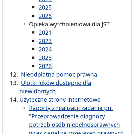
2025
2026
Opieka wytchnieniowa dla JST
2021
2023
2024
2025
2026
Nieodpłatna pomoc prawna
Ulotki leków dostępne dla
niewidomych
Użyteczne strony internetowe
Raporty z realizacji zadania pn.
"Przeprowadzenie diagnozy
potrzeb osób niepełnosprawnych
wraz z analizą rozwiązań prawnych