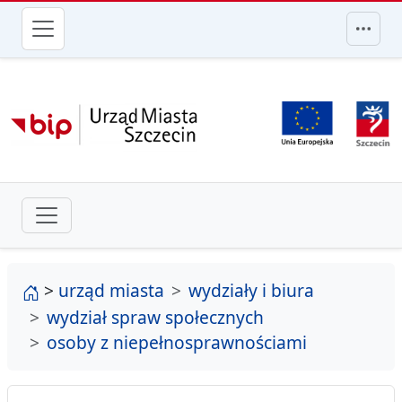
przejdź do głównego menu
strona główna
>
urząd miasta
wydziały i biura
wydział spraw społecznych
osoby z niepełnosprawnościami