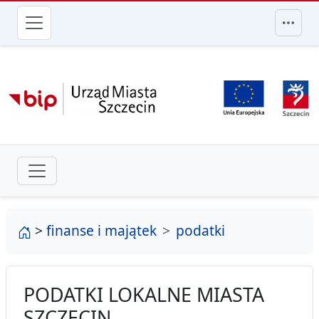
przejdź do głównego menu
strona główna
>
finanse i majątek
podatki
PODATKI LOKALNE MIASTA
SZCZECIN