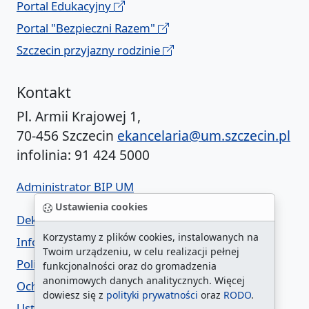
Portal Edukacyjny
Portal "Bezpieczni Razem"
Szczecin przyjazny rodzinie
Kontakt
Pl. Armii Krajowej 1,
70-456 Szczecin
ekancelaria@um.szczecin.pl
infolinia: 91 424 5000
Administrator BIP UM
Ustawienia cookies
Deklaracja dostępności
Korzystamy z plików cookies, instalowanych na
Informacja o urzędzie w ETR
Twoim urządzeniu, w celu realizacji pełnej
Polityka prywatności
funkcjonalności oraz do gromadzenia
anonimowych danych analitycznych. Więcej
Ochrona danych osobowych
dowiesz się z
polityki prywatności
oraz
RODO
.
Ustawienia cookies