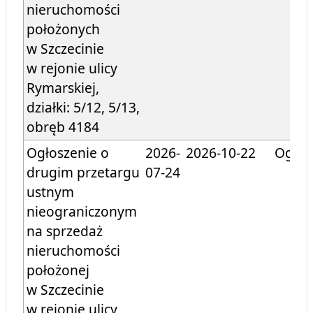
nieruchomości
położonych
w Szczecinie
w rejonie ulicy
Rymarskiej,
działki: 5/12, 5/13,
obręb 4184
Ogłoszenie o
2026-
2026-10-22
Ogłos
drugim przetargu
07-24
ustnym
nieograniczonym
na sprzedaż
nieruchomości
położonej
w Szczecinie
w rejonie ulicy