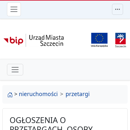
przejdź do głównego menu
strona główna
>
nieruchomości
przetargi
OGŁOSZENIA O
PRZETARGACH, OSOBY