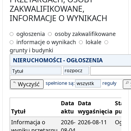
ZAKWALIFIKOWANE,
INFORMACJE O WYNIKACH
ogłoszenia
osoby zakwalifikowane
informacje o wynikach
lokale
grunty i budynki
NIERUCHOMOŚCI - OGŁOSZENIA
rozpoczyna
Tytuł
się od
spełnione są:
reguły
Wyczyść
wszystkie
Data
Data
Statu
Tytuł
aktu
wygaśnięcia
publi
Informacja o
2026-
2026-08-11
Ogłos
wyniku przetargu
08-04