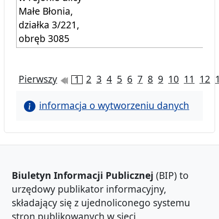
Małe Błonia,
działka 3/221,
obręb 3085
Pierwszy
2
3
4
5
6
7
8
9
10
11
12
1
informacja o wytworzeniu danych
Biuletyn Informacji Publicznej
(BIP) to
urzędowy publikator informacyjny,
składający się z ujednoliconego systemu
stron publikowanych w sieci