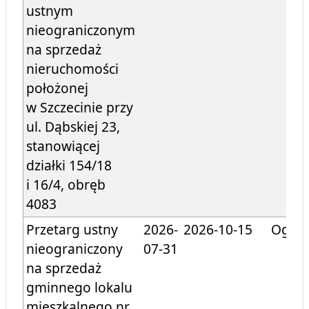
ustnym
nieograniczonym
na sprzedaż
nieruchomości
położonej
w Szczecinie przy
ul. Dąbskiej 23,
stanowiącej
działki 154/18
i 16/4, obręb
4083
Przetarg ustny
2026-
2026-10-15
Ogłos
nieograniczony
07-31
na sprzedaż
gminnego lokalu
mieszkalnego nr