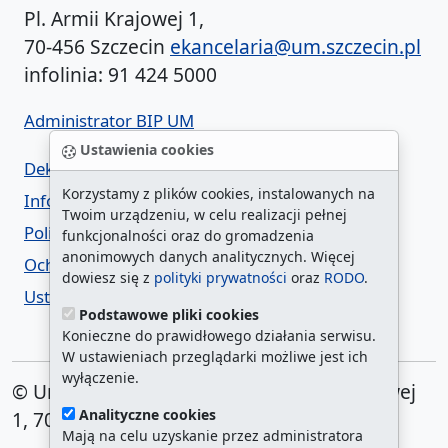
Pl. Armii Krajowej 1,
70-456 Szczecin
ekancelaria@um.szczecin.pl
infolinia: 91 424 5000
Administrator BIP UM
Ustawienia cookies
Deklaracja dostępności
Korzystamy z plików cookies, instalowanych na
Informacja o urzędzie w ETR
Twoim urządzeniu, w celu realizacji pełnej
Polityka prywatności
funkcjonalności oraz do gromadzenia
anonimowych danych analitycznych. Więcej
Ochrona danych osobowych
dowiesz się z
polityki prywatności
oraz
RODO
.
Ustawienia cookies
Podstawowe pliki cookies
Konieczne do prawidłowego działania serwisu.
W ustawieniach przeglądarki możliwe jest ich
wyłączenie.
© Urząd Miasta Szczecin. Plac Armii Krajowej
Analityczne cookies
1, 70-456 Szczecin
Mają na celu uzyskanie przez administratora