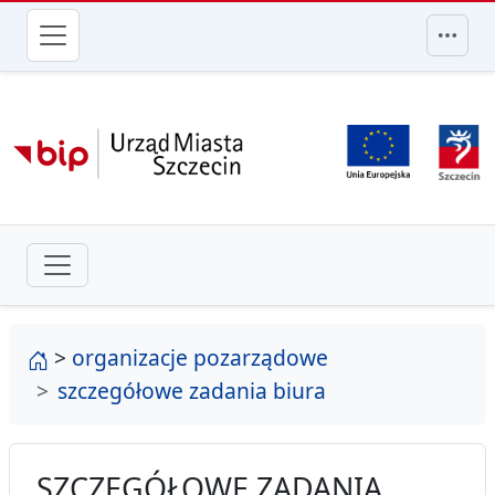
przejdź do głównego menu
strona główna
>
organizacje pozarządowe
szczegółowe zadania biura
SZCZEGÓŁOWE ZADANIA