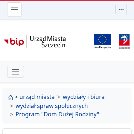
przejdź do głównego menu
strona główna
>
urząd miasta
wydziały i biura
wydział spraw społecznych
Program "Dom Dużej Rodziny"