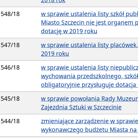
548/18
w sprawie ustalenia listy szkół pub
Miasto Szczecin nie jest organem
dotację w 2019 roku
547/18
w sprawie ustalenia listy placówek
2019 roku
546/18
w sprawie ustalenia listy niepublic
wychowania przedszkolnego, szkół
obligatoryjnie przysługuje dotacja
545/18
w sprawie powołania Rady Muzeum 
Zajezdnia Sztuki w Szczecinie
544/18
zmieniające zarządzenie w sprawie
wykonawczego budżetu Miasta na 