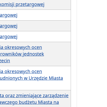
komisji przetargowej
targowej
targowej
targowej
ia okresowych ocen
erowników jednostek
zecin
ia okresowych ocen
dnionych w Urzędzie Miasta
ta oraz zmieniające zarządzenie
nawczego budżetu Miasta na