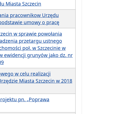
u Miasta Szczecin
ania pracownikow Urzędu
 podstawie umowy o pracę
czecin w sprawie powołania
adzenia przetargu ustnego
chomości poł. w Szczecinie w
w ewidencji grunyów jako dz. nr
09
wego w celu realizacji
zędzie Miasta Szczecin w 2018
projektu pn. „Poprawa