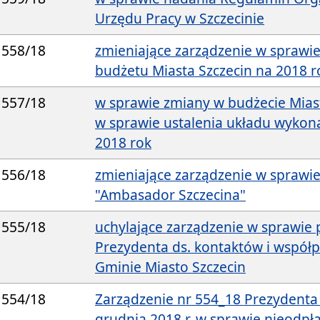
Urzędu Pracy w Szczecinie
558/18
zmieniające zarządzenie w sprawi
budżetu Miasta Szczecin na 2018 r
557/18
w sprawie zmiany w budżecie Mias
w sprawie ustalenia układu wyko
2018 rok
556/18
zmieniające zarządzenie w sprawi
"Ambasador Szczecina"
555/18
uchylające zarządzenie w sprawie
Prezydenta ds. kontaktów i współp
Gminie Miasto Szczecin
554/18
Zarządzenie nr 554_18 Prezydenta 
grudnia 2018 r. w sprawie nieodp