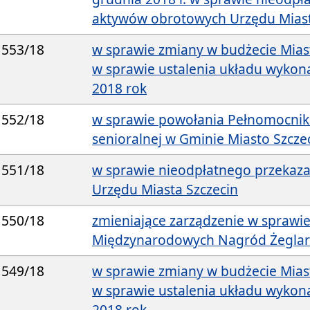
aktywów obrotowych Urzędu Miast
553/18
w sprawie zmiany w budżecie Mias
w sprawie ustalenia układu wyko
2018 rok
552/18
w sprawie powołania Pełnomocnik
senioralnej w Gminie Miasto Szcze
551/18
w sprawie nieodpłatnego przekaz
Urzędu Miasta Szczecin
550/18
zmieniające zarządzenie w sprawie
Międzynarodowych Nagród Żeglar
549/18
w sprawie zmiany w budżecie Mias
w sprawie ustalenia układu wyko
2018 rok