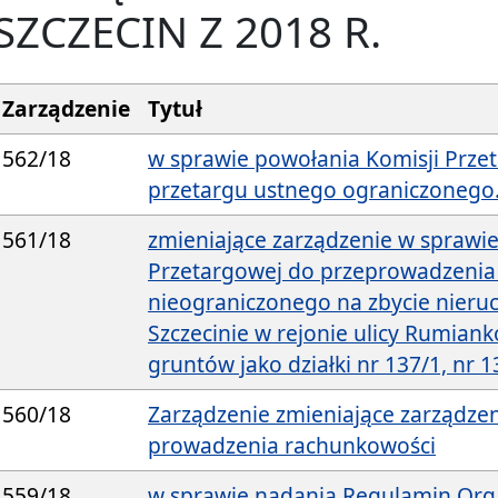
SZCZECIN Z 2018 R.
Zarządzenie
Tytuł
562/18
w sprawie powołania Komisji Prze
przetargu ustnego ograniczonego
561/18
zmieniające zarządzenie w sprawi
Przetargowej do przeprowadzenia
nieograniczonego na zbycie nier
Szczecinie w rejonie ulicy Rumian
gruntów jako działki nr 137/1, nr 1
560/18
Zarządzenie zmieniające zarządze
prowadzenia rachunkowości
559/18
w sprawie nadania Regulamin Or