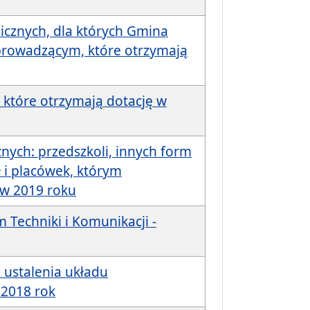
licznych, dla których Gmina
 prowadzącym, które otrzymają
, które otrzymają dotację w
znych: przedszkoli, innych form
 i placówek, którym
 w 2019 roku
Techniki i Komunikacji -
 ustalenia układu
2018 rok