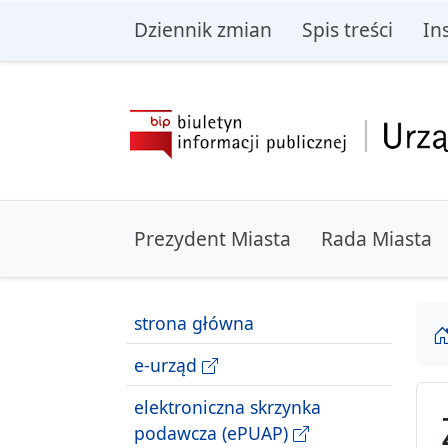
przejdź do głównego menu
przejdź do treśc
Dziennik zmian
Spis treści
In
Prezydent Miasta
Rada Miasta
strona główna
e-urząd
elektroniczna skrzynka
podawcza (ePUAP)