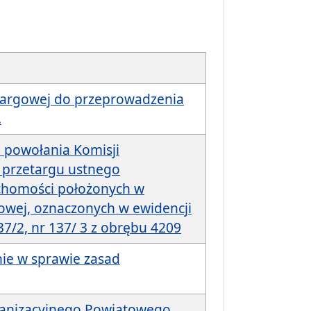
targowej do przeprowadzenia
.
e powołania Komisji
 przetargu ustnego
uchomości położonych w
kowej, oznaczonych w ewidencji
37/2, nr 137/ 3 z obrębu 4209
nie w sprawie zasad
ganizacyjnego Powiatowego