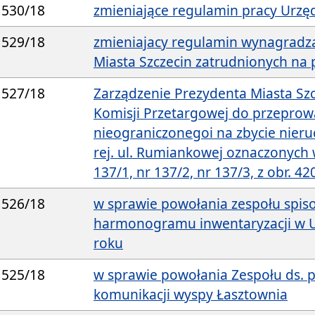
530/18
zmieniające regulamin pracy Urzęd
529/18
zmieniajacy regulamin wynagradz
Miasta Szczecin zatrudnionych na
527/18
Zarządzenie Prezydenta Miasta Sz
Komisji Przetargowej do przeprow
nieograniczonegoi na zbycie nieru
rej. ul. Rumiankowej oznaczonych 
137/1, nr 137/2, nr 137/3, z obr. 42
526/18
w sprawie powołania zespołu spiso
harmonogramu inwentaryzacji w Ur
roku
525/18
w sprawie powołania Zespołu ds. 
komunikacji wyspy Łasztownia