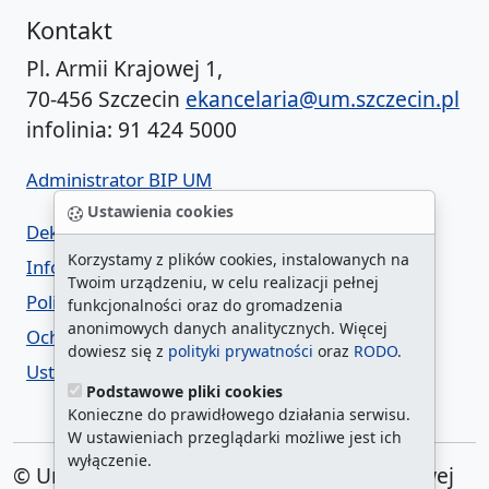
Kontakt
Pl. Armii Krajowej 1,
70-456 Szczecin
ekancelaria@um.szczecin.pl
infolinia: 91 424 5000
Administrator BIP UM
Ustawienia cookies
Deklaracja dostępności
Korzystamy z plików cookies, instalowanych na
Informacja o urzędzie w ETR
Twoim urządzeniu, w celu realizacji pełnej
Polityka prywatności
funkcjonalności oraz do gromadzenia
anonimowych danych analitycznych. Więcej
Ochrona danych osobowych
dowiesz się z
polityki prywatności
oraz
RODO
.
Ustawienia cookies
Podstawowe pliki cookies
Konieczne do prawidłowego działania serwisu.
W ustawieniach przeglądarki możliwe jest ich
wyłączenie.
© Urząd Miasta Szczecin. Plac Armii Krajowej