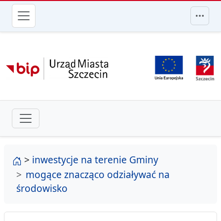
przejdź do głównego menu
strona główna
>
inwestycje na terenie Gminy
mogące znacząco odziaływać na
środowisko