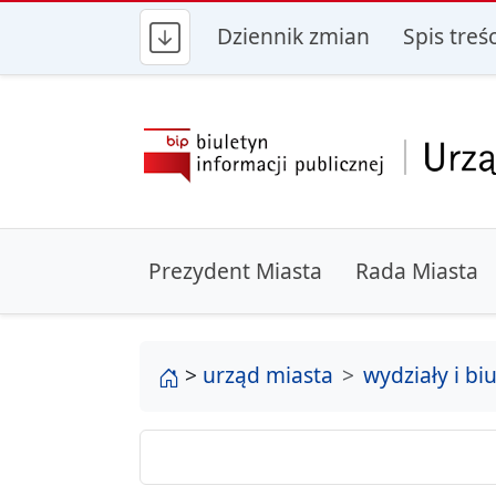
przejdź do głównego menu
przejdź do treśc
Dziennik zmian
Spis treśc
Prezydent Miasta
Rada Miasta
strona główna
>
urząd miasta
wydziały i bi