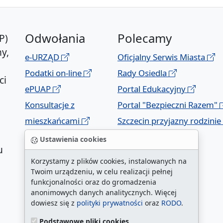
Odwołania
Polecamy
P)
y,
e-URZĄD
Oficjalny Serwis Miasta
Podatki on-line
Rady Osiedla
ci
ePUAP
Portal Edukacyjny
Konsultacje z
Portal "Bezpieczni Razem"
mieszkańcami
Szczecin przyjazny rodzinie
Geoportal
Ustawienia cookies
u
Korzystamy z plików cookies, instalowanych na
Twoim urządzeniu, w celu realizacji pełnej
funkcjonalności oraz do gromadzenia
anonimowych danych analitycznych. Więcej
dowiesz się z
polityki prywatności
oraz
RODO
.
Podstawowe pliki cookies