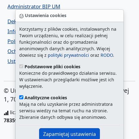
Administrator BIP UM
Ustawienia cookies
Deklaracja dostępności
Korzystamy z plików cookies, instalowanych na
Informacja o urzędzie w ETR
Twoim urządzeniu, w celu realizacji pełnej
Polityka prywatności
funkcjonalności oraz do gromadzenia
anonimowych danych analitycznych. Więcej
Ochrona danych osobowych
dowiesz się z
polityki prywatności
oraz
RODO
.
Ustawienia cookies
Podstawowe pliki cookies
Konieczne do prawidłowego działania serwisu.
W ustawieniach przeglądarki możliwe jest ich
wyłączenie.
© Urząd Miasta Szczecin. Plac Armii Krajowej
Analityczne cookies
1, 70-456 Szczecin
Mają na celu uzyskanie przez administratora
serwisu wiedzy na temat ruchu na stronie.
liczba wyświetleń:
208307247
/ aktualna strona:
Zbieranie danych odbywa się anonimowo.
783593
/
najczęściej odwiedzane strony
Zapamiętaj ustawienia