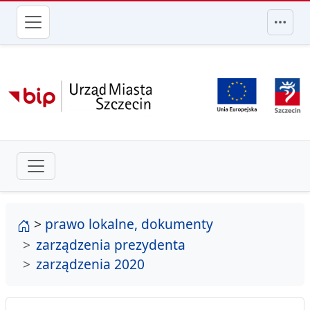
przejdź do głównego menu
strona główna
>
prawo lokalne, dokumenty
zarządzenia prezydenta
zarządzenia 2020