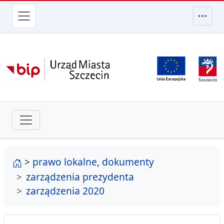
przejdź do głównego menu
strona główna
>
prawo lokalne, dokumenty
zarządzenia prezydenta
zarządzenia 2020