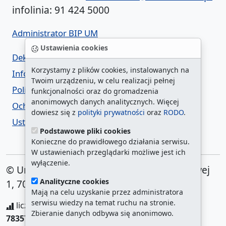
infolinia: 91 424 5000
Administrator BIP UM
Ustawienia cookies
Deklaracja dostępności
Korzystamy z plików cookies, instalowanych na
Informacja o urzędzie w ETR
Twoim urządzeniu, w celu realizacji pełnej
Polityka prywatności
funkcjonalności oraz do gromadzenia
anonimowych danych analitycznych. Więcej
Ochrona danych osobowych
dowiesz się z
polityki prywatności
oraz
RODO
.
Ustawienia cookies
Podstawowe pliki cookies
Konieczne do prawidłowego działania serwisu.
W ustawieniach przeglądarki możliwe jest ich
wyłączenie.
© Urząd Miasta Szczecin. Plac Armii Krajowej
Analityczne cookies
1, 70-456 Szczecin
Mają na celu uzyskanie przez administratora
serwisu wiedzy na temat ruchu na stronie.
liczba wyświetleń:
208277609
/ aktualna strona:
Zbieranie danych odbywa się anonimowo.
783570
/
najczęściej odwiedzane strony