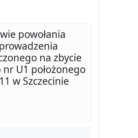
awie powołania
eprowadzenia
czonego na zbycie
 nr U1 położonego
11 w Szczecinie