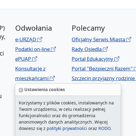
Odwołania
Polecamy
P)
y,
e-URZĄD
Oficjalny Serwis Miasta
Podatki on-line
Rady Osiedla
ci
ePUAP
Portal Edukacyjny
Konsultacje z
Portal "Bezpieczni Razem"
mieszkańcami
Szczecin przyjazny rodzinie
Geoportal
Ustawienia cookies
u
Korzystamy z plików cookies, instalowanych na
Twoim urządzeniu, w celu realizacji pełnej
funkcjonalności oraz do gromadzenia
anonimowych danych analitycznych. Więcej
dowiesz się z
polityki prywatności
oraz
RODO
.