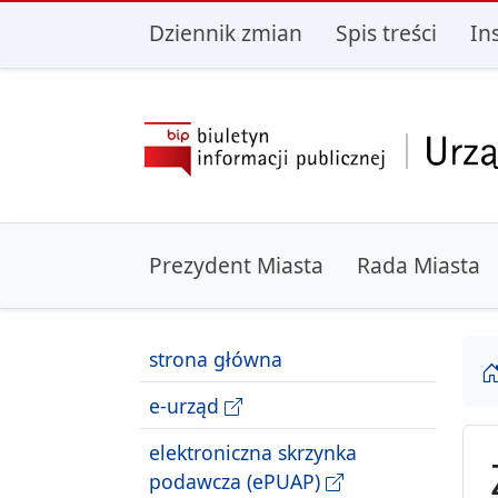
przejdź do głównego menu
przejdź do treśc
Dziennik zmian
Spis treści
In
Prezydent Miasta
Rada Miasta
strona główna
e-urząd
elektroniczna skrzynka
podawcza (ePUAP)