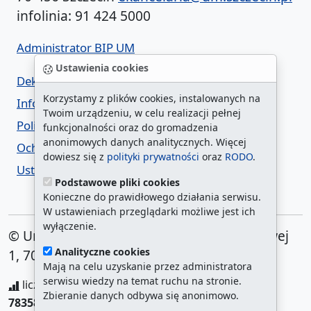
infolinia: 91 424 5000
Administrator BIP UM
Ustawienia cookies
Deklaracja dostępności
Korzystamy z plików cookies, instalowanych na
Informacja o urzędzie w ETR
Twoim urządzeniu, w celu realizacji pełnej
Polityka prywatności
funkcjonalności oraz do gromadzenia
anonimowych danych analitycznych. Więcej
Ochrona danych osobowych
dowiesz się z
polityki prywatności
oraz
RODO
.
Ustawienia cookies
Podstawowe pliki cookies
Konieczne do prawidłowego działania serwisu.
W ustawieniach przeglądarki możliwe jest ich
wyłączenie.
© Urząd Miasta Szczecin. Plac Armii Krajowej
Analityczne cookies
1, 70-456 Szczecin
Mają na celu uzyskanie przez administratora
serwisu wiedzy na temat ruchu na stronie.
liczba wyświetleń:
208298469
/ aktualna strona:
Zbieranie danych odbywa się anonimowo.
783582
/
najczęściej odwiedzane strony