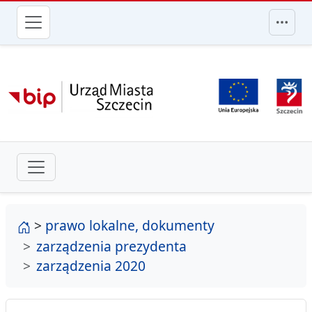
przejdź do głównego menu
strona główna
>
prawo lokalne, dokumenty
zarządzenia prezydenta
zarządzenia 2020