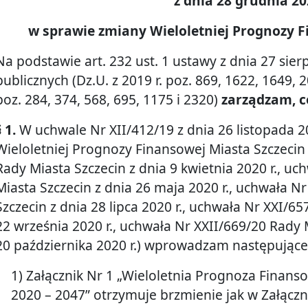
z dnia 28 grudnia 202
w sprawie zmiany Wieloletniej Prognozy F
Na podstawie art. 232 ust. 1 ustawy z dnia 27 sierp
publicznych (Dz.U. z 2019 r. poz. 869, 1622, 1649, 2
poz. 284, 374, 568, 695, 1175 i 2320)
zarządzam, c
§ 1.
W uchwale Nr XII/412/19 z dnia 26 listopada 2
Wieloletniej Prognozy Finansowej Miasta Szczecin
Rady Miasta Szczecin z dnia 9 kwietnia 2020 r., uc
Miasta Szczecin z dnia 26 maja 2020 r., uchwała N
Szczecin z dnia 28 lipca 2020 r., uchwała Nr XXI/6
22 września 2020 r., uchwała Nr XXII/669/20 Rady 
20 października 2020 r.) wprowadzam następujące
1) Załącznik Nr 1 „Wieloletnia Prognoza Finanso
2020 – 2047” otrzymuje brzmienie jak w Załączn