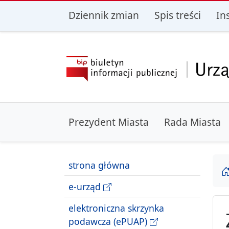
przejdź do głównego menu
przejdź do treśc
Dziennik zmian
Spis treści
In
Prezydent Miasta
Rada Miasta
strona główna
e-urząd
elektroniczna skrzynka
podawcza (ePUAP)