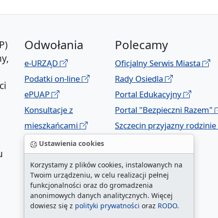
Odwołania
Polecamy
P)
y,
e-URZĄD
Oficjalny Serwis Miasta
Podatki on-line
Rady Osiedla
ci
ePUAP
Portal Edukacyjny
Konsultacje z
Portal "Bezpieczni Razem"
mieszkańcami
Szczecin przyjazny rodzinie
Geoportal
Ustawienia cookies
u
Korzystamy z plików cookies, instalowanych na
Twoim urządzeniu, w celu realizacji pełnej
funkcjonalności oraz do gromadzenia
anonimowych danych analitycznych. Więcej
dowiesz się z
polityki prywatności
oraz
RODO
.