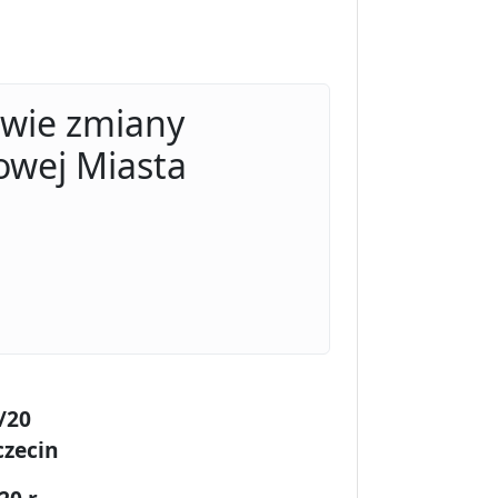
awie zmiany
owej Miasta
/20
czecin