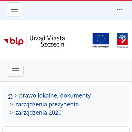
przejdź do głównego menu
strona główna
>
prawo lokalne, dokumenty
zarządzenia prezydenta
zarządzenia 2020