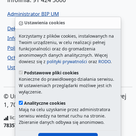
Administrator BIP UM
Ustawienia cookies
Deklaracja dostępności
Korzystamy z plików cookies, instalowanych na
Informacja o urzędzie w ETR
Twoim urządzeniu, w celu realizacji pełnej
Polityka prywatności
funkcjonalności oraz do gromadzenia
anonimowych danych analitycznych. Więcej
Ochrona danych osobowych
dowiesz się z
polityki prywatności
oraz
RODO
.
Ustawienia cookies
Podstawowe pliki cookies
Konieczne do prawidłowego działania serwisu.
W ustawieniach przeglądarki możliwe jest ich
wyłączenie.
© Urząd Miasta Szczecin. Plac Armii Krajowej
Analityczne cookies
1, 70-456 Szczecin
Mają na celu uzyskanie przez administratora
serwisu wiedzy na temat ruchu na stronie.
liczba wyświetleń:
208279737
/ aktualna strona:
Zbieranie danych odbywa się anonimowo.
783573
/
najczęściej odwiedzane strony