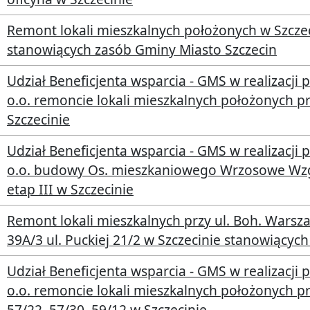
Remont lokali mieszkalnych położonych w Szczeci
stanowiących zasób Gminy Miasto Szczecin
Udział Beneficjenta wsparcia - GMS w realizacji 
o.o. remoncie lokali mieszkalnych położonych p
Szczecinie
Udział Beneficjenta wsparcia - GMS w realizacji 
o.o. budowy Os. mieszkaniowego Wrzosowe Wzgó
etap III w Szczecinie
Remont lokali mieszkalnych przy ul. Boh. Warsza
39A/3 ul. Puckiej 21/2 w Szczecinie stanowiącyc
Udział Beneficjenta wsparcia - GMS w realizacji 
o.o. remoncie lokali mieszkalnych położonych pr
57/22, 57/30, 59/12 w Szczecinie