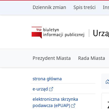
przejdź do głównego menu
przejdź do treśc
Dziennik zmian
Spis treści
In
Prezydent Miasta
Rada Miasta
strona główna
e-urząd
elektroniczna skrzynka
podawcza (ePUAP)