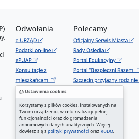
Odwołania
Polecamy
P)
y,
e-URZĄD
Oficjalny Serwis Miasta
Podatki on-line
Rady Osiedla
ci
ePUAP
Portal Edukacyjny
Konsultacje z
Portal "Bezpieczni Razem"
mieszkańcami
Szczecin przyjazny rodzinie
Geoportal
Ustawienia cookies
u
Korzystamy z plików cookies, instalowanych na
Twoim urządzeniu, w celu realizacji pełnej
funkcjonalności oraz do gromadzenia
anonimowych danych analitycznych. Więcej
dowiesz się z
polityki prywatności
oraz
RODO
.