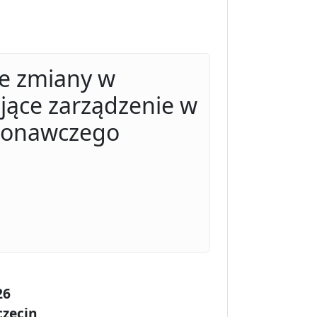
ie zmiany w
jące zarządzenie w
ykonawczego
26
czecin