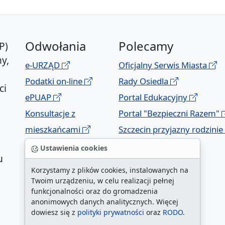
Odwołania
Polecamy
P)
y,
e-URZĄD
Oficjalny Serwis Miasta
Podatki on-line
Rady Osiedla
ci
ePUAP
Portal Edukacyjny
Konsultacje z
Portal "Bezpieczni Razem"
mieszkańcami
Szczecin przyjazny rodzinie
Geoportal
Ustawienia cookies
u
Korzystamy z plików cookies, instalowanych na
Twoim urządzeniu, w celu realizacji pełnej
funkcjonalności oraz do gromadzenia
anonimowych danych analitycznych. Więcej
dowiesz się z
polityki prywatności
oraz
RODO
.