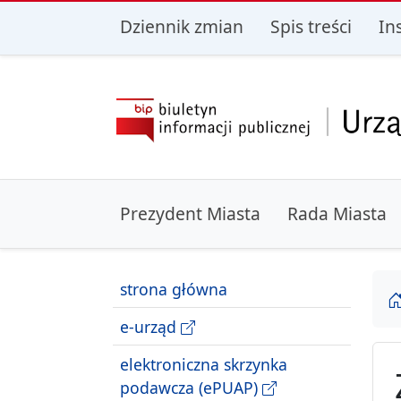
przejdź do głównego menu
przejdź do treśc
Dziennik zmian
Spis treści
In
Prezydent Miasta
Rada Miasta
strona główna
e-urząd
elektroniczna skrzynka
podawcza (ePUAP)