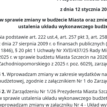
z dnia 12 stycznia 20
w sprawie zmiany w budżecie Miasta oraz zmie
ustalenia układu wykonawczego budże
Na podstawie art. 222 ust.4, art. 257 pkt 3, art. 258
z dnia 27 sierpnia 2009 r. o finansach publicznych 
i 1846), § 20 pkt 1 Uchwały Nr XVII/437/25 Rady Mi
2025 r. w sprawie budżetu Miasta Szczecin na 2026
Zachodniopomorskiego z 2025 r. poz. 6029), zarzą
§ 1.
Wprowadzam zmiany w zakresie wydatków na 2
budżetowej, zgodnie z załącznikiem Nr 1 do Zarzą
§ 2.
W Zarządzeniu Nr 1/26 Prezydenta Miasta Szcze
w sprawie ustalenia układu wykonawczego budżet
wprowadzam zmiany w załączniku Nr 4 - Układ w