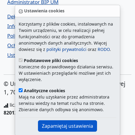
Administrator BIP UM
Ustawienia cookies
Deklaracja dostępności
Korzystamy z plików cookies, instalowanych na
Informacja o urzędzie w ETR
Twoim urządzeniu, w celu realizacji pełnej
Polityka prywatności
funkcjonalności oraz do gromadzenia
anonimowych danych analitycznych. Więcej
Ochrona danych osobowych
dowiesz się z
polityki prywatności
oraz
RODO
.
Ustawienia cookies
Podstawowe pliki cookies
Konieczne do prawidłowego działania serwisu.
W ustawieniach przeglądarki możliwe jest ich
wyłączenie.
© Urząd Miasta Szczecin. Plac Armii Krajowej
Analityczne cookies
1, 70-456 Szczecin
Mają na celu uzyskanie przez administratora
serwisu wiedzy na temat ruchu na stronie.
liczba wyświetleń:
208843577
/ aktualna strona:
Zbieranie danych odbywa się anonimowo.
82012
/
najczęściej odwiedzane strony
Zapamiętaj ustawienia