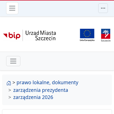
przejdź do głównego menu
strona główna
>
prawo lokalne, dokumenty
zarządzenia prezydenta
zarządzenia 2026