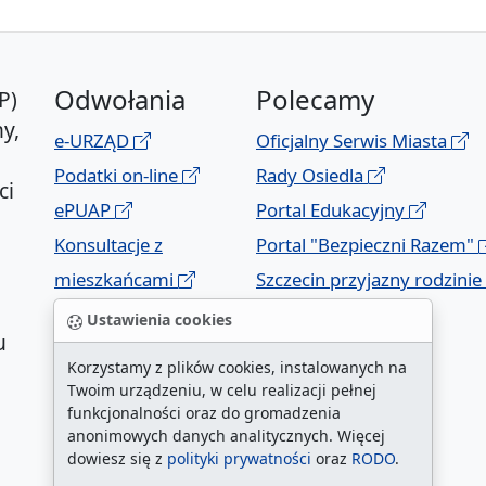
Odwołania
Polecamy
P)
y,
e-URZĄD
Oficjalny Serwis Miasta
Podatki on-line
Rady Osiedla
ci
ePUAP
Portal Edukacyjny
Konsultacje z
Portal "Bezpieczni Razem"
mieszkańcami
Szczecin przyjazny rodzinie
Geoportal
Ustawienia cookies
u
Korzystamy z plików cookies, instalowanych na
Twoim urządzeniu, w celu realizacji pełnej
funkcjonalności oraz do gromadzenia
anonimowych danych analitycznych. Więcej
dowiesz się z
polityki prywatności
oraz
RODO
.