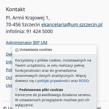
Kontakt
Pl. Armii Krajowej 1,
70-456 Szczecin
ekancelaria@um.szczecin.pl
infolinia: 91 424 5000
Administrator BIP UM
Ustawienia cookies
Deklaracja dostępności
Korzystamy z plików cookies, instalowanych na
Informacja o urzędzie w ETR
Twoim urządzeniu, w celu realizacji pełnej
Polityka prywatności
funkcjonalności oraz do gromadzenia
anonimowych danych analitycznych. Więcej
Ochrona danych osobowych
dowiesz się z
polityki prywatności
oraz
RODO
.
Ustawienia cookies
Podstawowe pliki cookies
Konieczne do prawidłowego działania serwisu.
W ustawieniach przeglądarki możliwe jest ich
wyłączenie.
© Urząd Miasta Szczecin. Plac Armii Krajowej