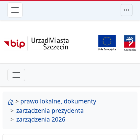
przejdź do głównego menu
strona główna
>
prawo lokalne, dokumenty
zarządzenia prezydenta
zarządzenia 2026