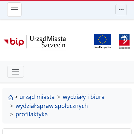
przejdź do głównego menu
strona główna
>
urząd miasta
wydziały i biura
wydział spraw społecznych
profilaktyka