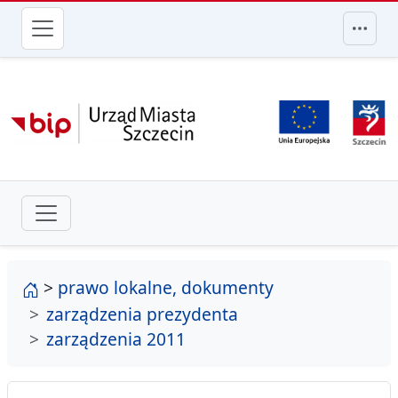
przejdź do głównego menu
strona główna
>
prawo lokalne, dokumenty
zarządzenia prezydenta
zarządzenia 2011