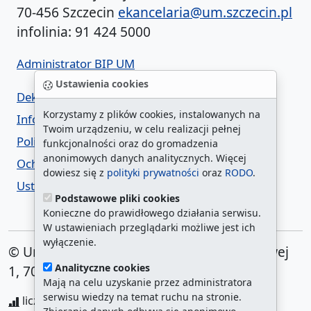
70-456 Szczecin
ekancelaria@um.szczecin.pl
infolinia: 91 424 5000
Administrator BIP UM
Ustawienia cookies
Deklaracja dostępności
Korzystamy z plików cookies, instalowanych na
Informacja o urzędzie w ETR
Twoim urządzeniu, w celu realizacji pełnej
Polityka prywatności
funkcjonalności oraz do gromadzenia
anonimowych danych analitycznych. Więcej
Ochrona danych osobowych
dowiesz się z
polityki prywatności
oraz
RODO
.
Ustawienia cookies
Podstawowe pliki cookies
Konieczne do prawidłowego działania serwisu.
W ustawieniach przeglądarki możliwe jest ich
wyłączenie.
© Urząd Miasta Szczecin. Plac Armii Krajowej
Analityczne cookies
1, 70-456 Szczecin
Mają na celu uzyskanie przez administratora
serwisu wiedzy na temat ruchu na stronie.
liczba wyświetleń:
208282347
/ aktualna strona: