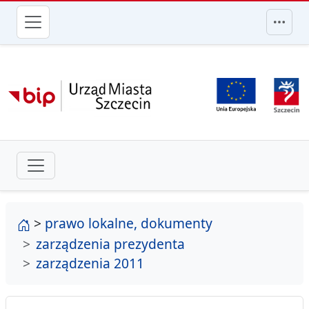
przejdź do głównego menu
strona główna
>
prawo lokalne, dokumenty
zarządzenia prezydenta
zarządzenia 2011