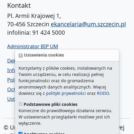
Kontakt
Pl. Armii Krajowej 1,
70-456 Szczecin
ekancelaria@um.szczecin.pl
infolinia: 91 424 5000
Administrator BIP UM
Ustawienia cookies
Deklaracja dostępności
Korzystamy z plików cookies, instalowanych na
Informacja o urzędzie w ETR
Twoim urządzeniu, w celu realizacji pełnej
Polityka prywatności
funkcjonalności oraz do gromadzenia
anonimowych danych analitycznych. Więcej
Ochrona danych osobowych
dowiesz się z
polityki prywatności
oraz
RODO
.
Ustawienia cookies
Podstawowe pliki cookies
Konieczne do prawidłowego działania serwisu.
W ustawieniach przeglądarki możliwe jest ich
wyłączenie.
© Urząd Miasta Szczecin. Plac Armii Krajowej