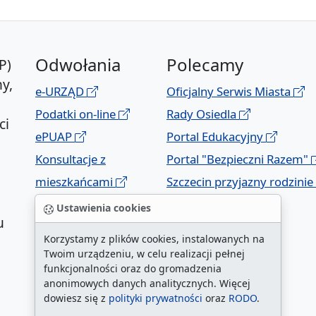
Odwołania
Polecamy
P)
y,
e-URZĄD
Oficjalny Serwis Miasta
Podatki on-line
Rady Osiedla
ci
ePUAP
Portal Edukacyjny
Konsultacje z
Portal "Bezpieczni Razem"
mieszkańcami
Szczecin przyjazny rodzinie
Geoportal
Ustawienia cookies
u
Korzystamy z plików cookies, instalowanych na
Twoim urządzeniu, w celu realizacji pełnej
funkcjonalności oraz do gromadzenia
anonimowych danych analitycznych. Więcej
dowiesz się z
polityki prywatności
oraz
RODO
.