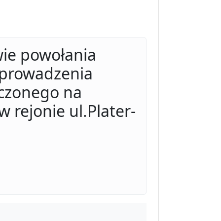
wie powołania
eprowadzenia
iczonego na
 rejonie ul.Plater-