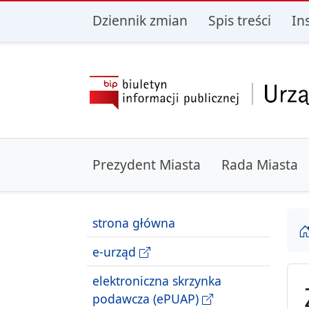
przejdź do głównego menu
przejdź do treśc
Dziennik zmian
Spis treści
In
Prezydent Miasta
Rada Miasta
strona główna
e-urząd
elektroniczna skrzynka
podawcza (ePUAP)