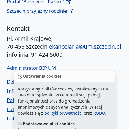
Portal "Bezpieczni Razem"
Szczecin przyjazny rodzinie
Kontakt
Pl. Armii Krajowej 1,
70-456 Szczecin
ekancelaria@um.szczecin.pl
infolinia: 91 424 5000
Administrator BIP UM
Ustawienia cookies
Deklaracja dostępności
Korzystamy z plików cookies, instalowanych na
Informacja o urzędzie w ETR
Twoim urządzeniu, w celu realizacji pełnej
Polityka prywatności
funkcjonalności oraz do gromadzenia
anonimowych danych analitycznych. Więcej
Ochrona danych osobowych
dowiesz się z
polityki prywatności
oraz
RODO
.
Ustawienia cookies
Podstawowe pliki cookies