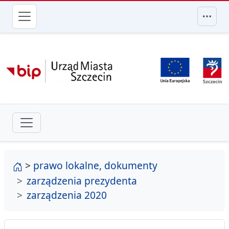
przejdź do głównego menu
strona główna
>
prawo lokalne, dokumenty
zarządzenia prezydenta
zarządzenia 2020