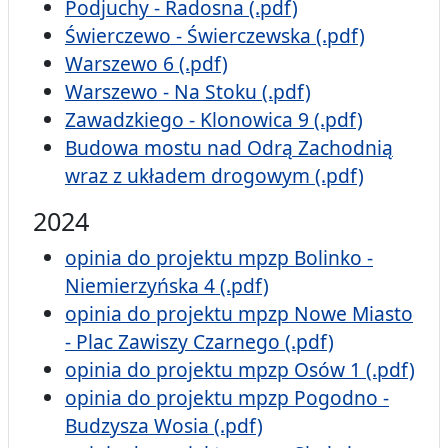
Podjuchy - Radosna (.pdf)
Świerczewo - Świerczewska (.pdf)
Warszewo 6 (.pdf)
Warszewo - Na Stoku (.pdf)
Zawadzkiego - Klonowica 9 (.pdf)
Budowa mostu nad Odrą Zachodnią
wraz z układem drogowym (.pdf)
2024
opinia do projektu mpzp Bolinko -
Niemierzyńska 4 (.pdf)
opinia do projektu mpzp Nowe Miasto
- Plac Zawiszy Czarnego (.pdf)
opinia do projektu mpzp Osów 1 (.pdf)
opinia do projektu mpzp Pogodno -
Budzysza Wosia (.pdf)