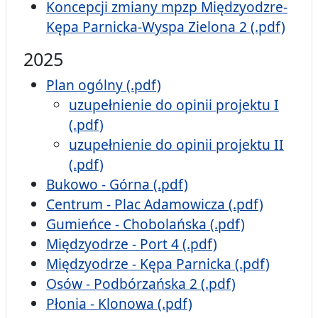
Koncepcji zmiany mpzp Międzyodzre-
Kępa Parnicka-Wyspa Zielona 2 (.pdf)
2025
Plan ogólny (.pdf)
uzupełnienie do opinii projektu I
(.pdf)
uzupełnienie do opinii projektu II
(.pdf)
Bukowo - Górna (.pdf)
Centrum - Plac Adamowicza (.pdf)
Gumieńce - Chobolańska (.pdf)
Międzyodrze - Port 4 (.pdf)
Międzyodrze - Kępa Parnicka (.pdf)
Osów - Podbórzańska 2 (.pdf)
Płonia - Klonowa (.pdf)