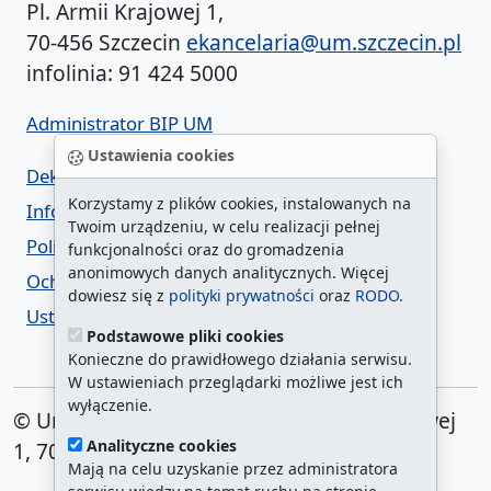
Pl. Armii Krajowej 1,
70-456 Szczecin
ekancelaria@um.szczecin.pl
infolinia: 91 424 5000
Administrator BIP UM
Ustawienia cookies
Deklaracja dostępności
Korzystamy z plików cookies, instalowanych na
Informacja o urzędzie w ETR
Twoim urządzeniu, w celu realizacji pełnej
Polityka prywatności
funkcjonalności oraz do gromadzenia
anonimowych danych analitycznych. Więcej
Ochrona danych osobowych
dowiesz się z
polityki prywatności
oraz
RODO
.
Ustawienia cookies
Podstawowe pliki cookies
Konieczne do prawidłowego działania serwisu.
W ustawieniach przeglądarki możliwe jest ich
wyłączenie.
© Urząd Miasta Szczecin. Plac Armii Krajowej
Analityczne cookies
1, 70-456 Szczecin
Mają na celu uzyskanie przez administratora