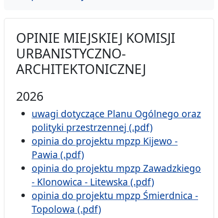
OPINIE MIEJSKIEJ KOMISJI
URBANISTYCZNO-
ARCHITEKTONICZNEJ
2026
uwagi dotyczące Planu Ogólnego oraz
polityki przestrzennej (.pdf)
opinia do projektu mpzp Kijewo -
Pawia (.pdf)
opinia do projektu mpzp Zawadzkiego
- Klonowica - Litewska (.pdf)
opinia do projektu mpzp Śmierdnica -
Topolowa (.pdf)