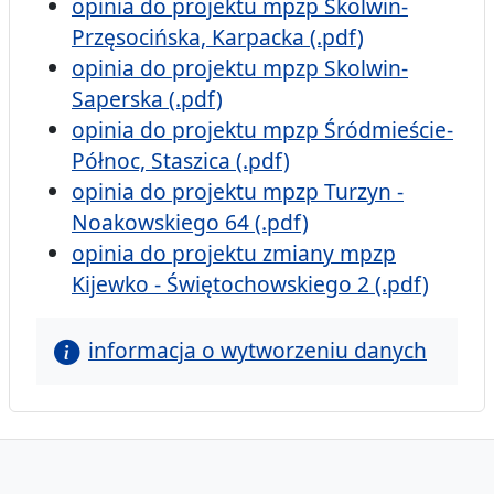
opinia do projektu mpzp Skolwin-
Przęsocińska, Karpacka (.pdf)
opinia do projektu mpzp Skolwin-
Saperska (.pdf)
opinia do projektu mpzp Śródmieście-
Północ, Staszica (.pdf)
opinia do projektu mpzp Turzyn -
Noakowskiego 64 (.pdf)
opinia do projektu zmiany mpzp
Kijewko - Świętochowskiego 2 (.pdf)
informacja o wytworzeniu danych