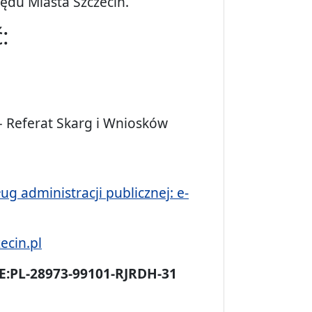
ędu Miasta Szczecin.
:
 Referat Skarg i Wniosków
ug administracji publicznej: e-
ecin.pl
E:PL-28973-99101-RJRDH-31