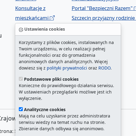
Konsultacje z
Portal "Bezpieczni Razem"
mieszkańcami
Szczecin przyjazny rodzinie
Geoportal
Ustawienia cookies
u
Korzystamy z plików cookies, instalowanych na
Twoim urządzeniu, w celu realizacji pełnej
funkcjonalności oraz do gromadzenia
anonimowych danych analitycznych. Więcej
dowiesz się z
polityki prywatności
oraz
RODO
.
Podstawowe pliki cookies
a
Konieczne do prawidłowego działania serwisu.
W ustawieniach przeglądarki możliwe jest ich
wyłączenie.
Analityczne cookies
Mają na celu uzyskanie przez administratora
Krajowej 1, 70-456 Szczecin
serwisu wiedzy na temat ruchu na stronie.
Zbieranie danych odbywa się anonimowo.
strona:
51457
/
najczęściej odwiedzane strony