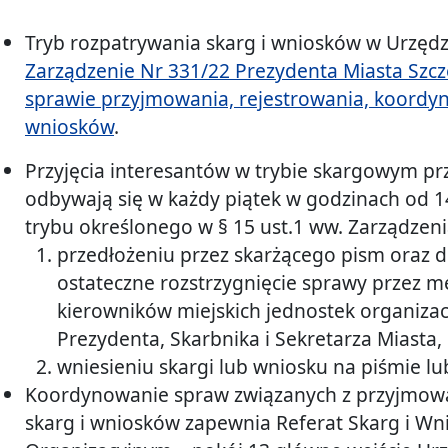
Tryb rozpatrywania skarg i wniosków w Urzędzi
Zarządzenie Nr 331/22 Prezydenta Miasta Szczec
sprawie przyjmowania, rejestrowania, koordyno
wniosków
.
Przyjęcia interesantów w trybie skargowym pr
odbywają się w każdy piątek w godzinach od 1
trybu określonego
w § 15 ust.1 ww. Zarządzeni
przedłożeniu przez skarżącego pism oraz
ostateczne rozstrzygnięcie sprawy przez m
kierowników miejskich jednostek organiza
Prezydenta, Skarbnika i Sekretarza Miasta,
wniesieniu skargi lub wniosku na piśmie lu
Koordynowanie spraw związanych z przyjmow
skarg i wniosków zapewnia Referat Skarg i W