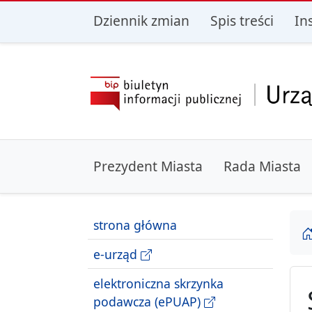
przejdź do głównego menu
przejdź do treśc
Dziennik zmian
Spis treści
In
Prezydent Miasta
Rada Miasta
strona główna
e-urząd
elektroniczna skrzynka
podawcza (ePUAP)