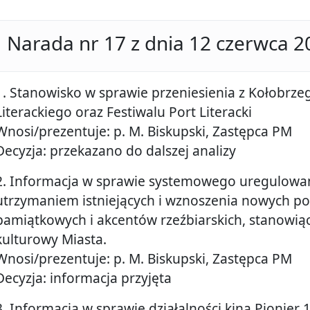
Narada nr 17 z dnia 12 czerwca 2
1. Stanowisko w sprawie przeniesienia z Kołobrze
Literackiego oraz Festiwalu Port Literacki
Wnosi/prezentuje: p. M. Biskupski, Zastępca PM
Decyzja: przekazano do dalszej analizy
2. Informacja w sprawie systemowego uregulowan
utrzymaniem istniejących i wznoszenia nowych po
pamiątkowych i akcentów rzeźbiarskich, stanowi
kulturowy Miasta.
Wnosi/prezentuje: p. M. Biskupski, Zastępca PM
Decyzja: informacja przyjęta
3. Informacja w sprawie działalności kina Pionier 