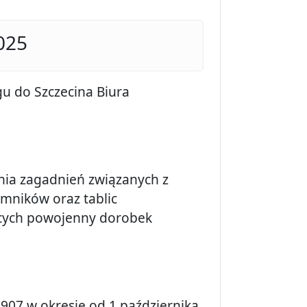
025
gu do Szczecina Biura
ia zagadnień związanych z
mników oraz tablic
ących powojenny dorobek
1907 w okresie od 1 października