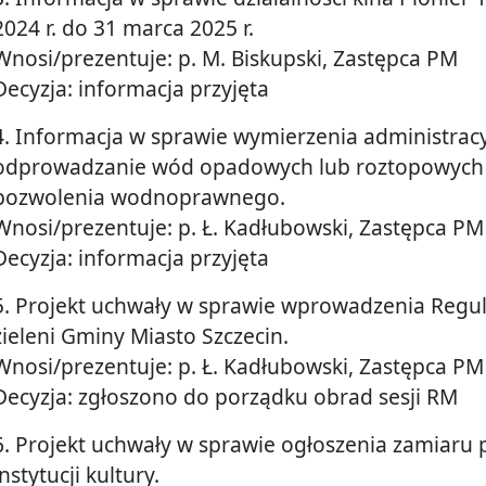
2024 r. do 31 marca 2025 r.
Wnosi/prezentuje: p. M. Biskupski, Zastępca PM
Decyzja: informacja przyjęta
4. Informacja w sprawie wymierzenia administracyj
odprowadzanie wód opadowych lub roztopowyc
pozwolenia wodnoprawnego.
Wnosi/prezentuje: p. Ł. Kadłubowski, Zastępca PM
Decyzja: informacja przyjęta
5. Projekt uchwały w sprawie wprowadzenia Regu
zieleni Gminy Miasto Szczecin.
Wnosi/prezentuje: p. Ł. Kadłubowski, Zastępca PM
Decyzja: zgłoszono do porządku obrad sesji RM
6. Projekt uchwały w sprawie ogłoszenia zamiar
instytucji kultury.