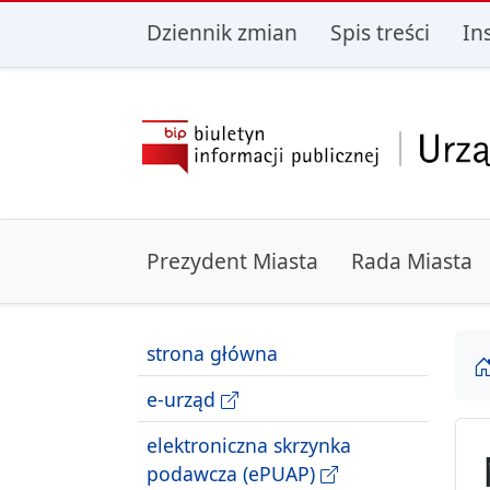
przejdź do głównego menu
przejdź do treśc
Dziennik zmian
Spis treści
In
Prezydent Miasta
Rada Miasta
strona główna
e-urząd
elektroniczna skrzynka
podawcza (ePUAP)