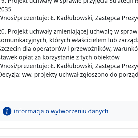
19. Projekt uchwały w sprawie przyjęcia Strategii 
2035
Wnosi/prezentuje: Ł. Kadłubowski, Zastępca Prez
20. Projekt uchwały zmieniającej uchwałę w spraw
komunikacyjnych, których właścicielem lub zarzą
Szczecin dla operatorów i przewoźników, warunków
stawek opłat za korzystanie z tych obiektów
Wnosi/prezentuje: Ł. Kadłubowski, Zastępca Prez
Decyzja: ww. projekty uchwał zgłoszono do porzą
informacja o wytworzeniu danych