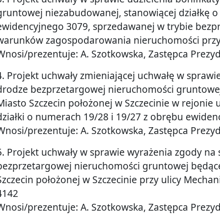
gruntowej niezabudowanej, stanowiącej działkę 
ewidencyjnego 3079, sprzedawanej w trybie bez
warunków zagospodarowania nieruchomości przyl
Wnosi/prezentuje: A. Szotkowska, Zastępca Prezy
4. Projekt uchwały zmieniającej uchwałę w spraw
drodze bezprzetargowej nieruchomości gruntowe
Miasto Szczecin położonej w Szczecinie w rejonie ul
działki o numerach 19/28 i 19/27 z obrębu ewide
Wnosi/prezentuje: A. Szotkowska, Zastępca Prezy
5. Projekt uchwały w sprawie wyrażenia zgody na
bezprzetargowej nieruchomości gruntowej będące
Szczecin położonej w Szczecinie przy ulicy Mechani
4142
Wnosi/prezentuje: A. Szotkowska, Zastępca Prezy