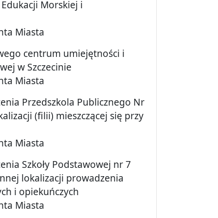
dukacji Morskiej i
nta Miasta
wego centrum umiejętności i
owej w Szczecinie
nta Miasta
cenia Przedszkola Publicznego Nr
lizacji (filii) mieszczącej się przy
nta Miasta
cenia Szkoły Podstawowej nr 7
innej lokalizacji prowadzenia
ych i opiekuńczych
nta Miasta