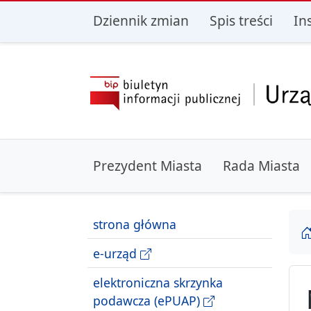
przejdź do głównego menu
przejdź do treśc
Dziennik zmian
Spis treści
In
Prezydent Miasta
Rada Miasta
strona główna
e-urząd
elektroniczna skrzynka
podawcza (ePUAP)