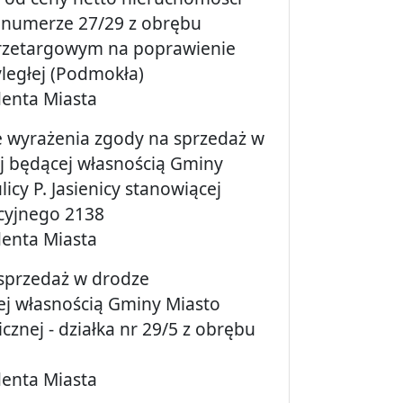
o numerze 27/29 z obrębu
przetargowym na poprawienie
egłej (Podmokła)
denta Miasta
ie wyrażenia zgody na sprzedaż w
j będącej własnością Gminy
icy P. Jasienicy stanowiącej
ncyjnego 2138
denta Miasta
 sprzedaż w drodze
j własnością Gminy Miasto
cznej - działka nr 29/5 z obrębu
denta Miasta