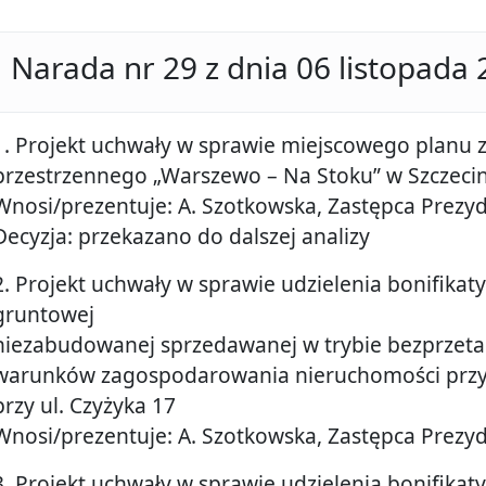
Narada nr 29 z dnia 06 listopada
1. Projekt uchwały w sprawie miejscowego planu
przestrzennego „Warszewo – Na Stoku” w Szczecin
Wnosi/prezentuje: A. Szotkowska, Zastępca Prezy
Decyzja: przekazano do dalszej analizy
2. Projekt uchwały w sprawie udzielenia bonifikat
gruntowej
niezabudowanej sprzedawanej w trybie bezprzet
warunków zagospodarowania nieruchomości przyle
przy ul. Czyżyka 17
Wnosi/prezentuje: A. Szotkowska, Zastępca Prezy
3. Projekt uchwały w sprawie udzielenia bonifikat