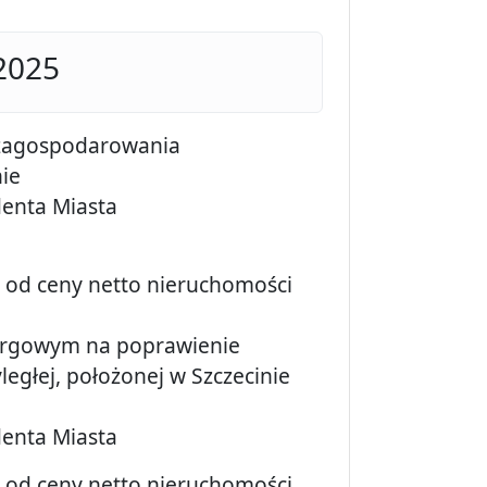
 2025
 zagospodarowania
ie
denta Miasta
y od ceny netto nieruchomości
argowym na poprawienie
głej, położonej w Szczecinie
denta Miasta
y od ceny netto nieruchomości