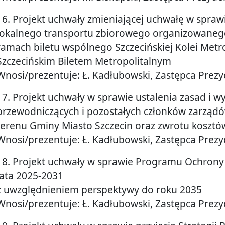
16. Projekt uchwały zmieniającej uchwałę w spraw
lokalnego transportu zbiorowego organizowanego
ramach biletu wspólnego Szczecińskiej Kolei Metr
Szczecińskim Biletem Metropolitalnym
Wnosi/prezentuje: Ł. Kadłubowski, Zastępca Prez
17. Projekt uchwały w sprawie ustalenia zasad i wy
przewodniczących i pozostałych członków zarząd
terenu Gminy Miasto Szczecin oraz zwrotu koszt
Wnosi/prezentuje: Ł. Kadłubowski, Zastępca Prez
18. Projekt uchwały w sprawie Programu Ochrony
lata 2025-2031
z uwzględnieniem perspektywy do roku 2035
Wnosi/prezentuje: Ł. Kadłubowski, Zastępca Prez