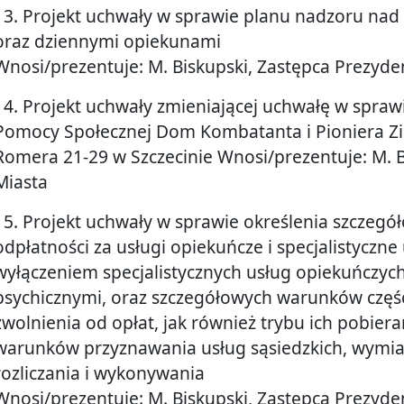
13. Projekt uchwały w sprawie planu nadzoru nad 
oraz dziennymi opiekunami
Wnosi/prezentuje: M. Biskupski, Zastępca Prezyde
14. Projekt uchwały zmieniającej uchwałę w spra
Pomocy Społecznej Dom Kombatanta i Pioniera Ziem
Romera 21-29 w Szczecinie Wnosi/prezentuje: M. B
Miasta
15. Projekt uchwały w sprawie określenia szczeg
odpłatności za usługi opiekuńcze i specjalistyczne
wyłączeniem specjalistycznych usług opiekuńczyc
psychicznymi, oraz szczegółowych warunków częś
zwolnienia od opłat, jak również trybu ich pobier
warunków przyznawania usług sąsiedzkich, wymiar
rozliczania i wykonywania
Wnosi/prezentuje: M. Biskupski, Zastępca Prezyde