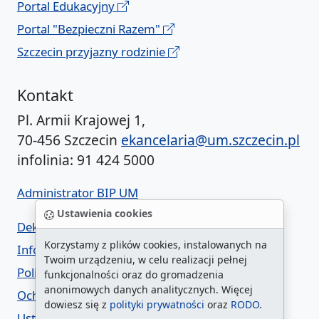
Portal Edukacyjny
Portal "Bezpieczni Razem"
Szczecin przyjazny rodzinie
Kontakt
Pl. Armii Krajowej 1,
70-456 Szczecin
ekancelaria@um.szczecin.pl
infolinia: 91 424 5000
Administrator BIP UM
Ustawienia cookies
Deklaracja dostępności
Korzystamy z plików cookies, instalowanych na
Informacja o urzędzie w ETR
Twoim urządzeniu, w celu realizacji pełnej
Polityka prywatności
funkcjonalności oraz do gromadzenia
anonimowych danych analitycznych. Więcej
Ochrona danych osobowych
dowiesz się z
polityki prywatności
oraz
RODO
.
Ustawienia cookies