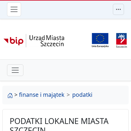
przejdź do głównego menu
strona główna
>
finanse i majątek
podatki
PODATKI LOKALNE MIASTA
SZCZECIN