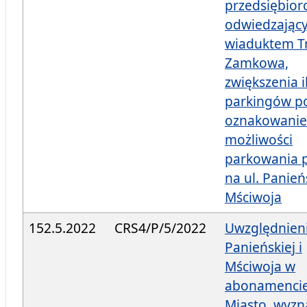
przedsiębior
odwiedzając
wiaduktem T
Zamkowa,
zwiększenia i
parkingów p
oznakowanie
możliwości
parkowania p
na ul. Panieńs
Mściwoja
152.5.2022
CRS4/P/5/2022
Uwzględnieni
Panieńskiej i
Mściwoja w
abonamencie
Miasto, wyzn