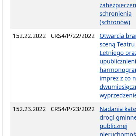
zabezpieczen
schronienia
(schronów)
152.22.2022
CRS4/P/22/2022
Otwarcia bra
sceną Teatru
Letniego ora
upublicznien
harmonogr
imprez z co 
dwumiesięc
wyprzedzen
152.23.2022
CRS4/P/23/2022
Nadania kate
drogi gminne
publicznej
nieruchomoś