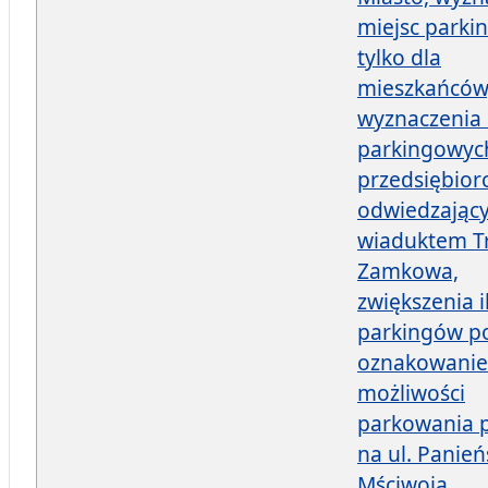
miejsc parki
tylko dla
mieszkańców
wyznaczenia 
parkingowyc
przedsiębior
odwiedzając
wiaduktem T
Zamkowa,
zwiększenia i
parkingów p
oznakowanie
możliwości
parkowania p
na ul. Panieńs
Mściwoja