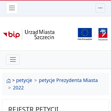
przejdź do głównego menu
strona główna
>
petycje
petycje Prezydenta Miasta
2022
REJESTR PETYCJI