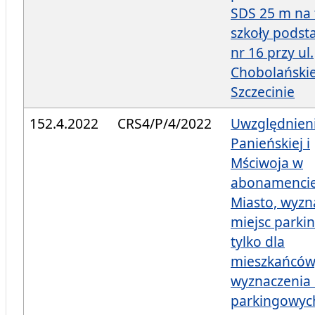
SDS 25 m na 
szkoły pods
nr 16 przy ul.
Chobolańskie
Szczecinie
152.4.2022
CRS4/P/4/2022
Uwzględnieni
Panieńskiej i
Mściwoja w
abonamencie
Miasto, wyzn
miejsc parki
tylko dla
mieszkańców
wyznaczenia 
parkingowyc