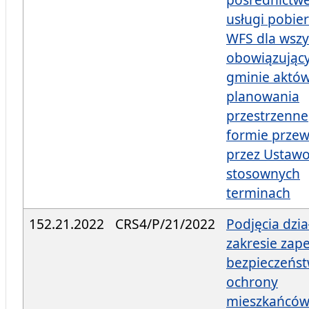
usługi pobie
WFS dla wszy
obowiązując
gminie aktó
planowania
przestrzenn
formie przew
przez Ustaw
stosownych
terminach
152.21.2022
CRS4/P/21/2022
Podjęcia dzi
zakresie zap
bezpieczeńst
ochrony
mieszkańców