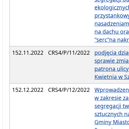
ekologicznyc
przystankowy
nasadzeniami
na dachu ora
"serc"na nakr
152.11.2022
CRS4/P/11/2022
podjęcia dzi
sprawie zmi
patrona ulicy
Kwietnia w S
152.12.2022
CRS4/P/12/2022
Wprowadzeni
w zakresie z
segregacji t
sztucznych n
Gminy Miast