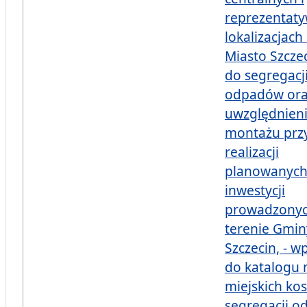
reprezentat
lokalizacjac
Miasto Szcze
do segregacj
odpadów or
uwzględnieni
montażu prz
realizacji
planowanyc
inwestycji
prowadzonyc
terenie Gmin
Szczecin, - w
do katalogu 
miejskich ko
segregacji o