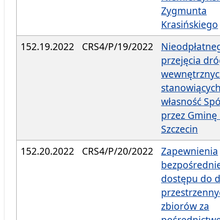
Zygmunta
Krasińskiego
152.19.2022
CRS4/P/19/2022
Nieodpłatne
przejęcia dr
wewnętrzny
stanowiącyc
własność Spó
przez Gminę 
Szczecin
152.20.2022
CRS4/P/20/2022
Zapewnienia
bezpośredni
dostępu do 
przestrzennyc
zbiorów za
pośrednictw