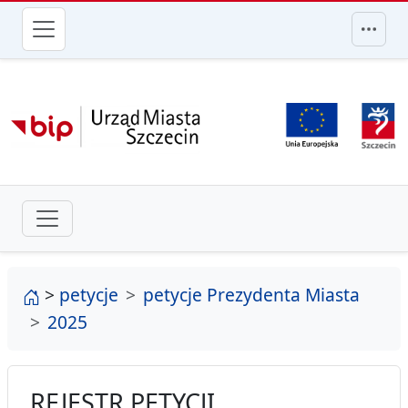
przejdź do głównego menu
strona główna
>
petycje
petycje Prezydenta Miasta
2025
REJESTR PETYCJI