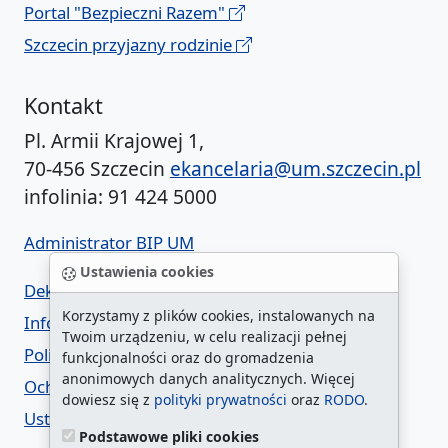
Portal "Bezpieczni Razem"
Szczecin przyjazny rodzinie
Kontakt
Pl. Armii Krajowej 1,
70-456 Szczecin
ekancelaria@um.szczecin.pl
infolinia: 91 424 5000
Administrator BIP UM
Ustawienia cookies
Deklaracja dostępności
Korzystamy z plików cookies, instalowanych na
Informacja o urzędzie w ETR
Twoim urządzeniu, w celu realizacji pełnej
Polityka prywatności
funkcjonalności oraz do gromadzenia
anonimowych danych analitycznych. Więcej
Ochrona danych osobowych
dowiesz się z
polityki prywatności
oraz
RODO
.
Ustawienia cookies
Podstawowe pliki cookies