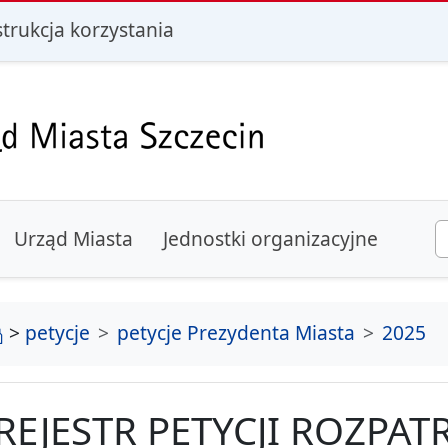
i
strukcja korzystania
Urząd Miasta
Jednostki organizacyjne
strona główna
>
petycje
petycje Prezydenta Miasta
2025
REJESTR PETYCJI ROZPA