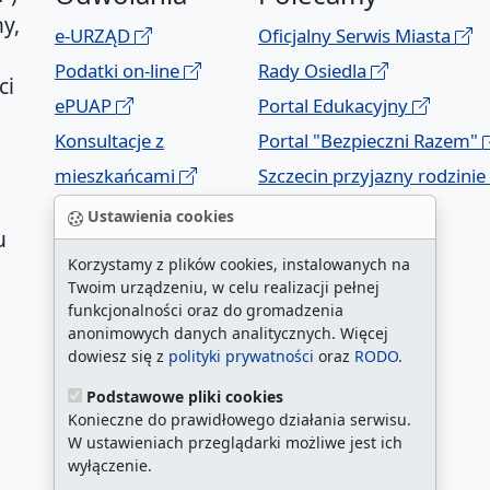
y,
e-URZĄD
Oficjalny Serwis Miasta
Podatki on-line
Rady Osiedla
ci
ePUAP
Portal Edukacyjny
Konsultacje z
Portal "Bezpieczni Razem"
mieszkańcami
Szczecin przyjazny rodzinie
Geoportal
Ustawienia cookies
u
Korzystamy z plików cookies, instalowanych na
Twoim urządzeniu, w celu realizacji pełnej
funkcjonalności oraz do gromadzenia
anonimowych danych analitycznych. Więcej
dowiesz się z
polityki prywatności
oraz
RODO
.
Podstawowe pliki cookies
a
Konieczne do prawidłowego działania serwisu.
W ustawieniach przeglądarki możliwe jest ich
wyłączenie.