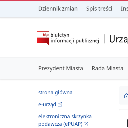
przejdź do głównego menu
przejdź do treśc
Dziennik zmian
Spis treści
In
Prezydent Miasta
Rada Miasta
strona główna
e-urząd
elektroniczna skrzynka
podawcza (ePUAP)