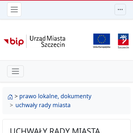
przejdź do głównego menu
strona główna
>
prawo lokalne, dokumenty
uchwały rady miasta
UCHWAŁY RADY MIASTA