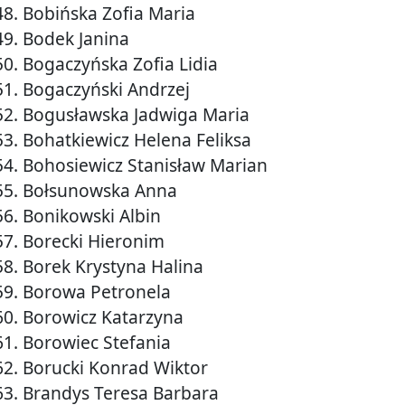
48. Bobińska Zofia Maria
49. Bodek Janina
50. Bogaczyńska Zofia Lidia
51. Bogaczyński Andrzej
52. Bogusławska Jadwiga Maria
53. Bohatkiewicz Helena Feliksa
54. Bohosiewicz Stanisław Marian
55. Bołsunowska Anna
56. Bonikowski Albin
57. Borecki Hieronim
58. Borek Krystyna Halina
59. Borowa Petronela
60. Borowicz Katarzyna
61. Borowiec Stefania
62. Borucki Konrad Wiktor
63. Brandys Teresa Barbara