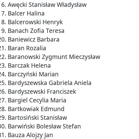
16. Awęcki Stanisław Władysław
17. Balcer Halina
18. Balcerowski Henryk
19. Banach Zofia Teresa
20. Baniewicz Barbara
21. Baran Rozalia
22. Baranowski Zygmunt Mieczysław
23. Barczak Helena
24. Barczyński Marian
25. Bardyszewska Gabriela Aniela
26. Bardyszewski Franciszek
27. Bargiel Cecylia Maria
28. Bartkowiak Edmund
29. Bartosiński Stanisław
30. Barwiński Bolesław Stefan
31. Bauza Alojzy Jan