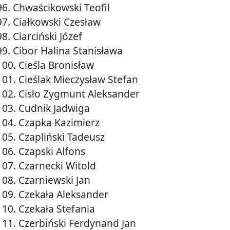
96. Chwaścikowski Teofil
97. Ciałkowski Czesław
98. Ciarciński Józef
99. Cibor Halina Stanisława
100. Cieśla Bronisław
101. Cieślak Mieczysław Stefan
102. Cisło Zygmunt Aleksander
103. Cudnik Jadwiga
104. Czapka Kazimierz
105. Czapliński Tadeusz
106. Czapski Alfons
107. Czarnecki Witold
108. Czarniewski Jan
109. Czekała Aleksander
110. Czekała Stefania
111. Czerbiński Ferdynand Jan