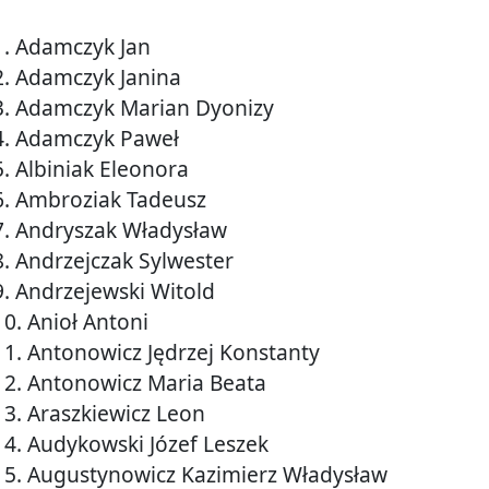
1. Adamczyk Jan
2. Adamczyk Janina
3. Adamczyk Marian Dyonizy
4. Adamczyk Paweł
5. Albiniak Eleonora
6. Ambroziak Tadeusz
7. Andryszak Władysław
8. Andrzejczak Sylwester
9. Andrzejewski Witold
10. Anioł Antoni
11. Antonowicz Jędrzej Konstanty
12. Antonowicz Maria Beata
13. Araszkiewicz Leon
14. Audykowski Józef Leszek
15. Augustynowicz Kazimierz Władysław