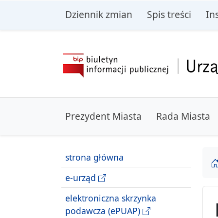
przejdź do głównego menu
przejdź do treśc
Dziennik zmian
Spis treści
In
Prezydent Miasta
Rada Miasta
strona główna
e-urząd
elektroniczna skrzynka
podawcza (ePUAP)