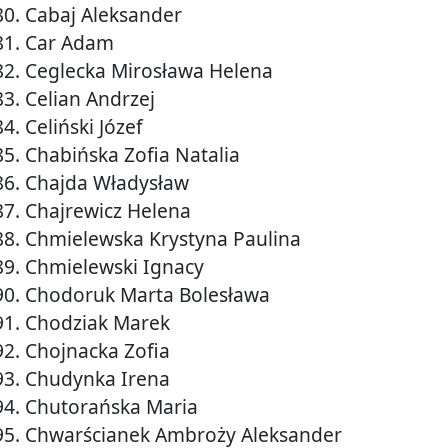
80. Cabaj Aleksander
81. Car Adam
82. Ceglecka Mirosława Helena
83. Celian Andrzej
84. Celiński Józef
85. Chabińska Zofia Natalia
86. Chajda Władysław
87. Chajrewicz Helena
88. Chmielewska Krystyna Paulina
89. Chmielewski Ignacy
90. Chodoruk Marta Bolesława
91. Chodziak Marek
92. Chojnacka Zofia
93. Chudynka Irena
94. Chutorańska Maria
95. Chwarścianek Ambroży Aleksander