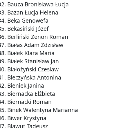
32. Bauza Bronisława Łucja
33. Bazan Łucja Helena
34. Beka Genowefa
35. Bekasiński Józef
36. Berliński Zenon Roman
37. Białas Adam Zdzisław
38. Białek Klara Maria
39. Białek Stanisław Jan
40. Białożyński Czesław
41. Bieczyńska Antonina
42. Bieniek Janina
43. Biernacka Elżbieta
44. Biernacki Roman
45. Binek Walentyna Marianna
46. Biwer Krystyna
47. Bławut Tadeusz