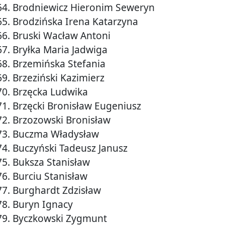
64. Brodniewicz Hieronim Seweryn
65. Brodzińska Irena Katarzyna
66. Bruski Wacław Antoni
67. Bryłka Maria Jadwiga
68. Brzemińska Stefania
69. Brzeziński Kazimierz
70. Brzęcka Ludwika
71. Brzęcki Bronisław Eugeniusz
72. Brzozowski Bronisław
73. Buczma Władysław
74. Buczyński Tadeusz Janusz
75. Buksza Stanisław
76. Burciu Stanisław
77. Burghardt Zdzisław
78. Buryn Ignacy
79. Byczkowski Zygmunt