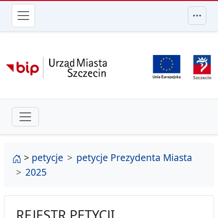
przejdź do głównego menu
strona główna
>
petycje
petycje Prezydenta Miasta
2025
REJESTR PETYCJI