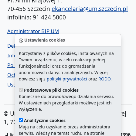
Pl. Armii Krajowej 1,
70-456 Szczecin
ekancelaria@um.szczecin.pl
infolinia: 91 424 5000
Administrator BIP UM
Ustawienia cookies
Deklaracja dostępności
Korzystamy z plików cookies, instalowanych na
Informacja o urzędzie w ETR
Twoim urządzeniu, w celu realizacji pełnej
Polityka prywatności
funkcjonalności oraz do gromadzenia
anonimowych danych analitycznych. Więcej
Ochrona danych osobowych
dowiesz się z
polityki prywatności
oraz
RODO
.
Ustawienia cookies
Podstawowe pliki cookies
Konieczne do prawidłowego działania serwisu.
W ustawieniach przeglądarki możliwe jest ich
wyłączenie.
© Urząd Miasta Szczecin. Plac Armii Krajowej
Analityczne cookies
1, 70-456 Szczecin
Mają na celu uzyskanie przez administratora
serwisu wiedzy na temat ruchu na stronie.
liczba wyświetleń:
208258602
/ aktualna strona:
9396