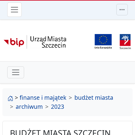
przejdź do głównego menu
strona główna
>
finanse i majątek
budżet miasta
archiwum
2023
BUDŻET MIASTA SZCZECIN