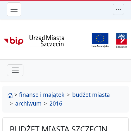
przejdź do głównego menu
strona główna
>
finanse i majątek
budżet miasta
archiwum
2016
BUDŻET MIASTA SZCZECIN