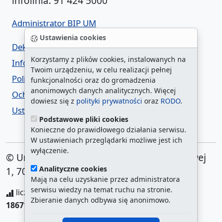
infolinia: 91 424 5000
Administrator BIP UM
Ustawienia cookies
Deklaracja dostępności
Korzystamy z plików cookies, instalowanych na
Informacja o urzędzie w ETR
Twoim urządzeniu, w celu realizacji pełnej
Polityka prywatności
funkcjonalności oraz do gromadzenia
anonimowych danych analitycznych. Więcej
Ochrona danych osobowych
dowiesz się z
polityki prywatności
oraz
RODO
.
Ustawienia cookies
Podstawowe pliki cookies
Konieczne do prawidłowego działania serwisu.
W ustawieniach przeglądarki możliwe jest ich
wyłączenie.
© Urząd Miasta Szczecin. Plac Armii Krajowej
Analityczne cookies
1, 70-456 Szczecin
Mają na celu uzyskanie przez administratora
serwisu wiedzy na temat ruchu na stronie.
liczba wyświetleń:
208737316
/ aktualna strona:
Zbieranie danych odbywa się anonimowo.
18671
/
najczęściej odwiedzane strony