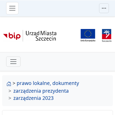
przejdź do głównego menu
strona główna
>
prawo lokalne, dokumenty
zarządzenia prezydenta
zarządzenia 2023