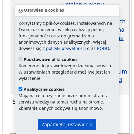
ustalenia planu
Ustawienia cookies
finansowego dla
środków pochodzących
Korzystamy z plików cookies, instalowanych na
z Funduszu Pomocy na
Twoim urządzeniu, w celu realizacji pełnej
funkcjonalności oraz do gromadzenia
rzecz pomocy Ukrainie
anonimowych danych analitycznych. Więcej
w szczególności dla
dowiesz się z
polityki prywatności
oraz
RODO
.
obywateli Ukrainy w
Podstawowe pliki cookies
związku z konfliktem
Konieczne do prawidłowego działania serwisu.
zbrojnym na terytorium
W ustawieniach przeglądarki możliwe jest ich
wyłączenie.
tego państwa na 2023
rok
Analityczne cookies
Mają na celu uzyskanie przez administratora
571/23
w sprawie składu
serwisu wiedzy na temat ruchu na stronie.
Zbieranie danych odbywa się anonimowo.
osobowego Rady
Sportu Gminy Miasto
Zapamiętaj ustawienia
Szczecin