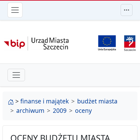
przejdź do głównego menu
strona główna
>
finanse i majątek
budżet miasta
archiwum
2009
oceny
OCENY BUDŻETU MIASTA